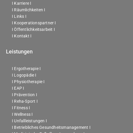
I Karriere I
I Räumlichkeiten I
I Links I
I Kooperationspartner I
I Öffentlichkeitsarbeit I
I Kontakt I
Leistungen
I Ergotherapie I
I Logopädie I
I Physiotherapie I
I EAP I
I Prävention I
I Reha-Sport I
I Fitness I
I Wellness I
I Unfallleistungen I
I Betriebliches Gesundheitsmanagement I