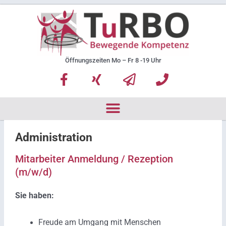
Zum
Inhalt
springen
Öffnungszeiten Mo – Fr 8 -19 Uhr
F
X
P
P
a
i
a
h
c
n
p
o
e
g
e
n
b
r
e
o
-
Administration
o
p
Mitarbeiter Anmeldung / Rezeption
k
l
(m/w/d)
-
a
f
n
Sie haben:
e
Freude am Umgang mit Menschen