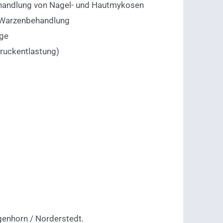
handlung von Nagel- und Hautmykosen
 Warzenbehandlung
ege
ruckentlastung)
genhorn / Norderstedt.