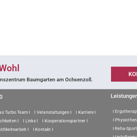
 Wohl
KO
tionszentrum Baumgarten am Ochsenzoll.
Leistunge
0
I Ergotherapi
das Turbo Team I
I Veranstaltungen I
I Karriere I
I Physiother
chkeiten I
I Links I
I Kooperationspartner I
I Reha-Sport
lichkeitsarbeit I
I Kontakt I