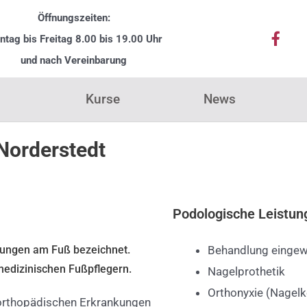
Öffnungszeiten:
F
tag bis Freitag
8
.00 bis 19.00 Uhr
a
c
und nach Vereinbarung
e
b
Kurse
News
o
o
k
-
Norderstedt
f
Podologische Leistun
lungen am Fuß bezeichnet.
Behandlung eingew
edizinischen Fußpflegern.
Nagelprothetik
Orthonyxie (Nagel
 orthopädischen Erkrankungen