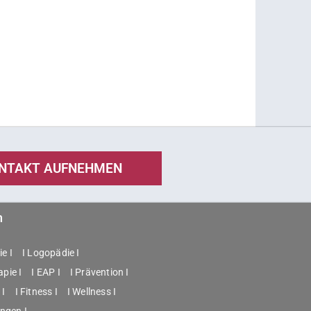
NTAKT AUFNEHMEN
n
e I
I Logopädie I
apie I
I EAP I
I Prävention I
 I
I Fitness I
I Wellness I