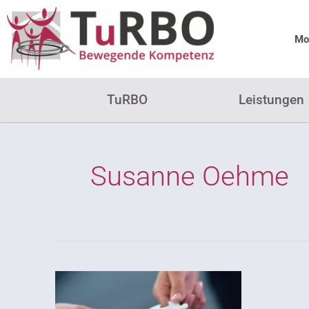
Zum
Inhalt
Mon
springen
TuRBO
Leistungen
Susanne Oehme
Training
der