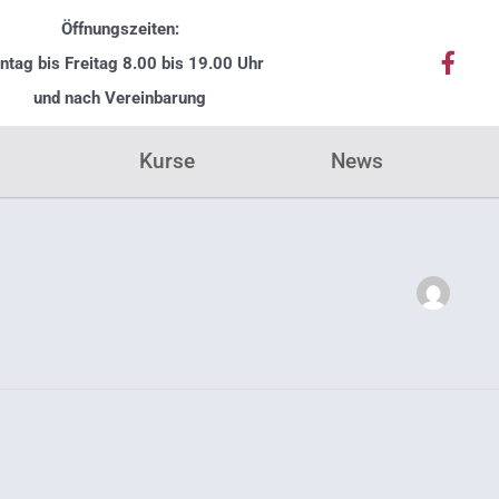
Öffnungszeiten:
F
tag bis Freitag
8
.00 bis 19.00 Uhr
a
c
und nach Vereinbarung
e
b
Kurse
News
o
o
k
-
f