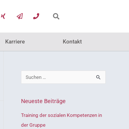
X
P
P
i
a
h
n
p
o
g
e
n
r
e
Karriere
Kontakt
-
p
l
a
n
e
S
u
c
Neueste Beiträge
h
Training der sozialen Kompetenzen in
e
der Gruppe
n