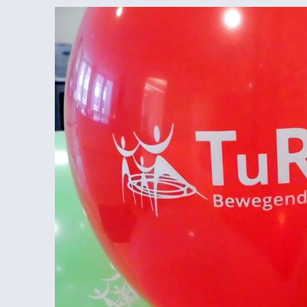
WIR
HABEN
NEUE
REHA-
SPORT
KURSE