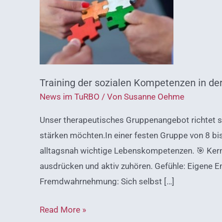
sozialen
Kompetenzen
in
der
Gruppe
Training der sozialen Kompetenzen in de
News im TuRBO
/ Von
Susanne Oehme
Unser therapeutisches Gruppenangebot richtet si
stärken möchten.In einer festen Gruppe von 8 bis
alltagsnah wichtige Lebenskompetenzen. 🎯 Ker
ausdrücken und aktiv zuhören. Gefühle: Eigene E
Fremdwahrnehmung: Sich selbst […]
Read More »