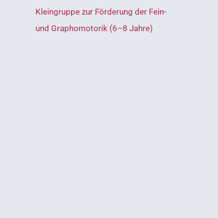
Kleingruppe zur Förderung der Fein-
n
und Graphomotorik (6–8 Jahre)
a
c
h
: