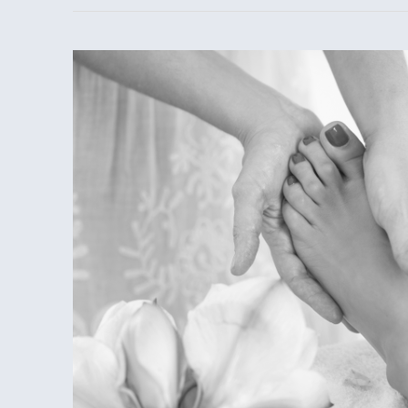
NEU
im
TuRBO:
Fußreflexzonenmassage