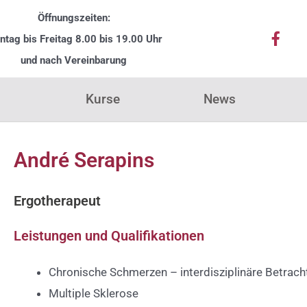
Öffnungszeiten:
F
tag bis Freitag
8
.00 bis 19.00 Uhr
a
c
und nach Vereinbarung
e
b
Kurse
News
o
o
k
-
André Serapins
f
Ergotherapeut
Leistungen und Qualifikationen
Chronische Schmerzen – interdisziplinäre Betrac
Multiple Sklerose