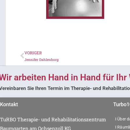
VORIGER
Zurück
Jennifer Dahlenborg
Wir arbeiten Hand in Hand für Ihr
Vereinbaren Sie Ihren Termin im Therapie- und Rehabilita
Kontakt
Turbo1
TuRBO Therapie- und Rehabilitationszentrum
I Über 
I Räumli
Baumgarten am Ochsenzoll KG