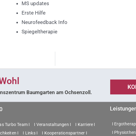
MS updates
Erste Hilfe
Neurofeedback Info
Spiegeltherapie
 Wohl
KO
tionszentrum Baumgarten am Ochsenzoll.
Leistunge
0
I Ergotherapi
das Turbo Team I
I Veranstaltungen I
I Karriere I
I Physiother
chkeiten I
I Links I
I Kooperationspartner I