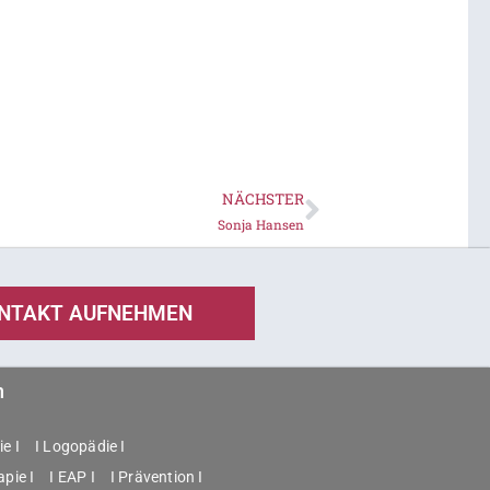
NÄCHSTER
Nächster
Sonja Hansen
NTAKT AUFNEHMEN
n
e I
I Logopädie I
apie I
I EAP I
I Prävention I